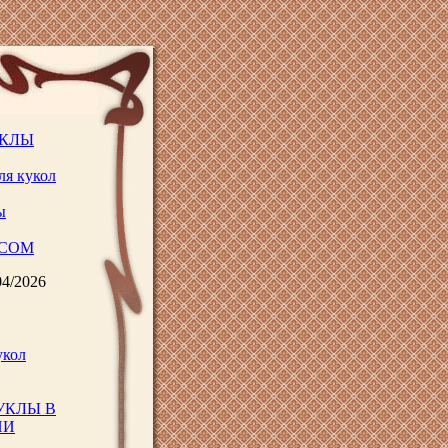
УКЛЫ
ля кукол
ы
.COM
04/2026
укол
УКЛЫ В
ИИ