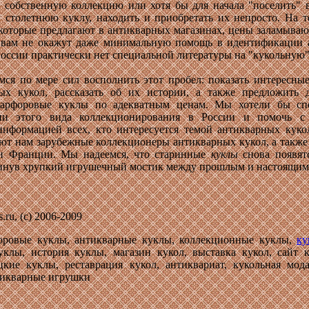
 собственную коллекцию или хотя бы для начала "поселить" 
 столетнюю куклу, находить и приобретать их непросто. На 
которые предлагают в антикварных магазинах, цены заламывают
 вам не окажут даже минимальную помощь в идентификации 
в России практически нет специальной литературы на "кукольную"
ся по мере сил восполнить этот пробел: показать интересны
ых кукол, рассказать об их истории, а также предложить 
арфоровые куклы по адекватным ценам. Мы хотели бы спо
ции этого вида коллекционирования в России и помочь с
информацией всех, кто интересуется темой антикварных кук
ют нам зарубежные коллекционеры антикварных кукол, а также
и Франции. Мы надеемся, что старинные
куклы
снова появят
кинув хрупкий игрушечный мостик между прошлым и настоящим
s
.ru, (с) 2006-2009
оровые куклы, антикварные куклы, коллекционные куклы,
ку
уклы, история куклы, магазин кукол, выставка кукол, сайт 
цкие куклы, реставрация кукол, антиквариат, кукольная мод
тикварные игрушки