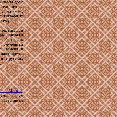
в своем доме
те единичные
ся до небес,
антикварных
 тему.
е экземпляры
для продажи
собствовать
 получением
ол. Помощь в
 наши друзья
ся в русских
.
клы Москва
,
кукол, форум
а, старинные