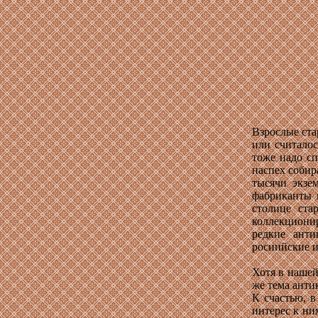
Взрослые ста
или считалос
тоже надо сп
наспех собир
тысячи экзе
фабриканты и
столице ст
коллекционир
редкие ант
росиийские и
Хотя в нашей
же тема анти
К счастью, 
интерес к ни