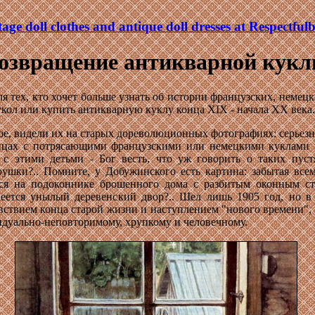
tage doll clothes and antique doll dresses at Respectful
озвращение антикварной кук
для тех, кто хочет больше узнать об истории французских, немец
кол или купить антикварную куклу конца XIX - начала XX века.
ное, видели их на старых дореволюционных фотографиях: серьезн
ицах с потрясающими французскими или немецкими куклами в
 с этими детьми - Бог весть, что уж говорить о таких пуст
ушки?.. Помните, у Добужинского есть картина: забытая все
тся на подоконнике брошенного дома с разбитым оконным ст
неется унылый деревенский двор?.. Шел лишь 1905 год, но в
вствием конца старой жизни и наступлением "нового времени",
дуально-неповторимому, хрупкому и человечному.