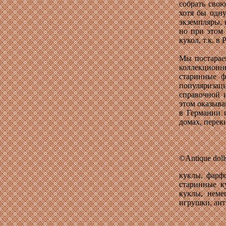
собрать свою
хотя бы одну
экземпляры, 
но при этом
кукол, т.к. 
Мы постараем
коллекционн
старинные ф
популяриза
справочной 
этом оказыва
в Германии 
домах, пере
©
Antique doll
куклы, фарф
старинные к
куклы, неме
игрушки, ан