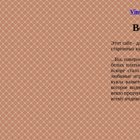
Vin
В
Этот сайт - 
старинных ку
...Вы, навер
белых плать
вскоре стало
любимые игр
кукла валяе
которое вид
веяло предчу
всему индиви