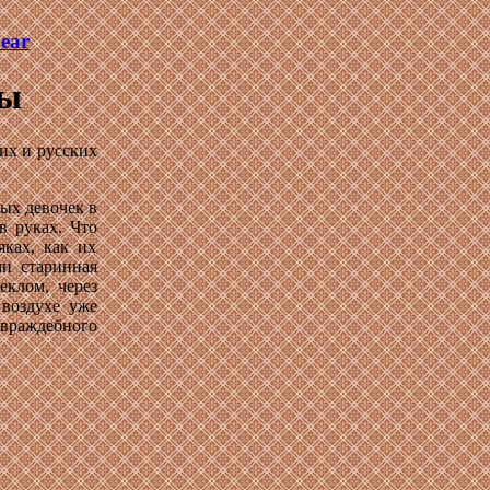
bear
лы
ких и русских
ых девочек в
 руках. Что
яках, как их
ми старинная
еклом, через
 воздухе уже
 враждебного