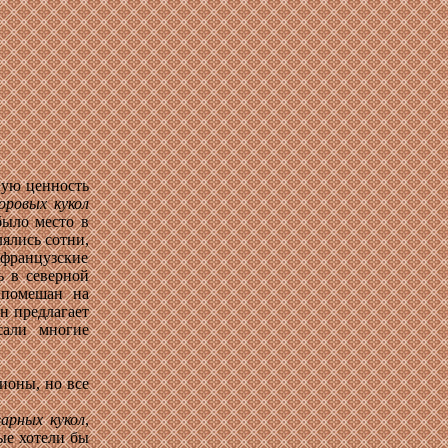
ную ценность
оровых кукол
было место в
лялись сотни,
французские
ь в северной
 помешан на
н предлагает
сали многие
ионы, но все
арных кукол
,
ые хотели бы