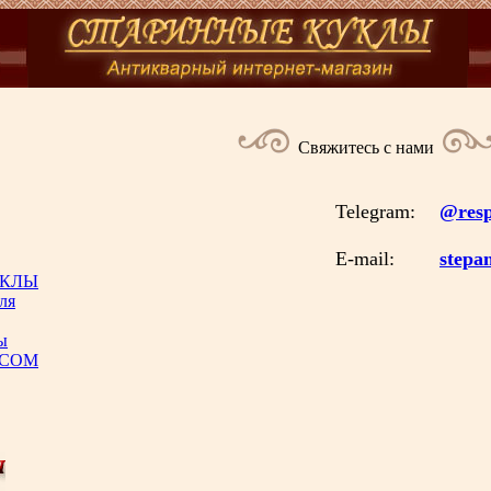
Свяжитесь с нами
Telegram:
@resp
E-mail:
stepa
УКЛЫ
ля
ы
.COM