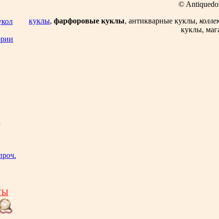
© Antiquedol
куклы
,
фарфоровые куклы
, антикварные куклы,
колле
укол
куклы, маг
ории
проч.
ТЫ