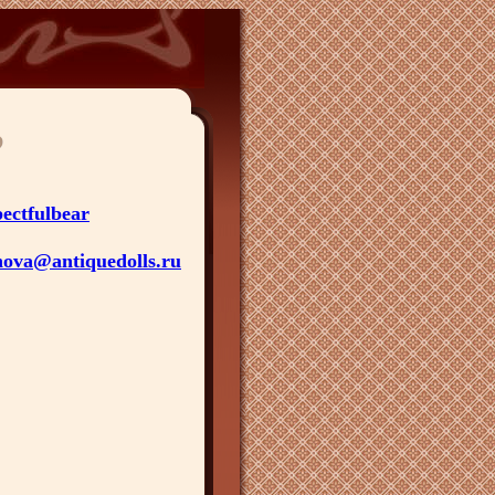
ectfulbear
nova@antiquedolls.ru