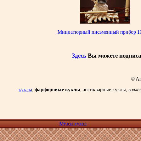
Миниатюрный письменный прибор 19
Здесь
Вы можете подписа
© An
куклы
,
фарфоровые куклы
, антикварные куклы,
колле
Музеи кукол