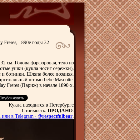
 Freres, 1890е годы 32
32 см. Голова фарфоровая, тело из
лотые ушки (кукла носит сережки),
 и ботинки. Шляпа более поздняя.
оиргинальный штамп bebe Mascotte.
y Freres (Париж) в начале 1890-х.
Кукла находится в Петербурге
Стоимость:
ПРОДАНО
.
u
или в Telegram -
@respectfulbear
.