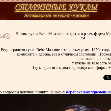
Ранняя кукла Bebe Mascotte с закрытым ртом, фирма May
см
Редкая ранняя кукла Bebe Mascotte с закрытым ртом, 1870е годы 
композита и дерева, все в отличном состоянии. Проко
оригинальное платье
У куклы на теле есть 
Эту модель всего два года выпускала фирма Ma
о вопросам покупки пишите на емэйл
stepanova@antiquedolls.r