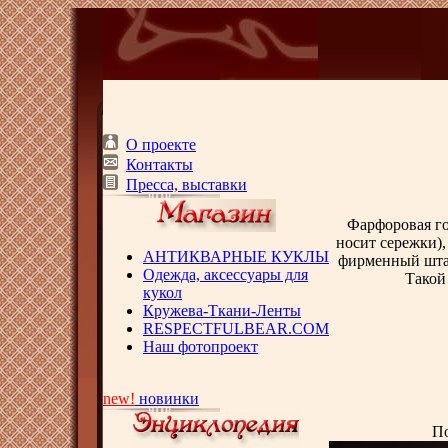
О проекте
Контакты
Пресса, выставки
Фарфоровая го
носит сережки),
АНТИКВАРНЫЕ КУКЛЫ
фирменный штам
Одежда, аксессуары для
Такой
кукол
Кружева-Ткани-Ленты
RESPECTFULBEAR.COM
Наш фотопроект
new!
новинки
По