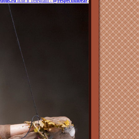
dolls.ru
или в Telegram -
@respectfulbear
.