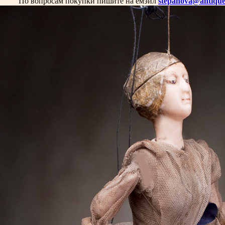
По вопросам покупки пишите на емэйл
stepanova@antique