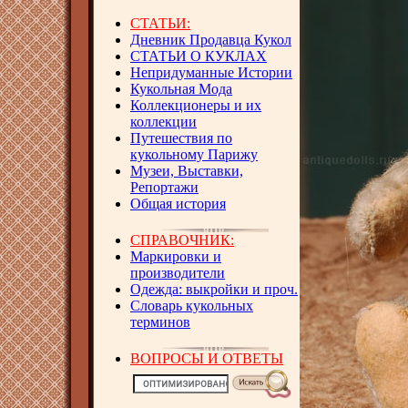
СТАТЬИ:
Дневник Продавца Кукол
СТАТЬИ О КУКЛАХ
Непридуманные Истории
Кукольная Мода
Коллекционеры и их
коллекции
Путешествия по
кукольному Парижу
Музеи, Выставки,
Репортажи
Общая история
СПРАВОЧНИК:
Маркировки и
производители
Одежда: выкройки и проч.
Словарь кукольных
терминов
ВОПРОСЫ И ОТВЕТЫ