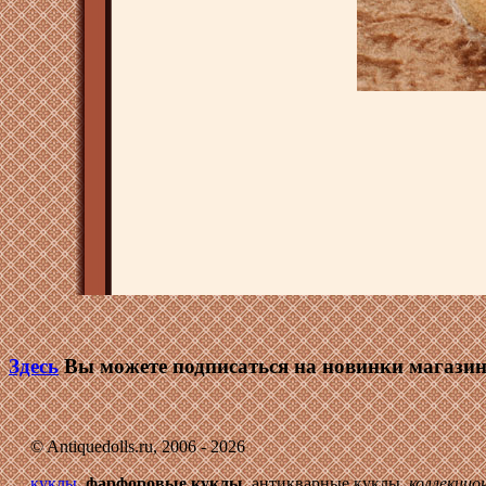
Здесь
Вы можете подписаться на новинки магазин
© Antiquedolls.ru, 2006 - 2026
куклы
,
фарфоровые куклы
, антикварные куклы,
коллекцио