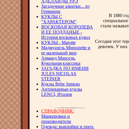
АДЕЛАИДЫ УРЭ
Загадочные азиатки... из
Германии
В 1880 го
КУКЛЫ С
специальное 
"ХАРАКТЕРОМ"
стали называт
ВОСКОВАЯ КОРОЛЕВА
И ЕЕ ПОДДАНЫЕ -
История восковых кукол
Сегодня этот те
КУКЛЫ - Marotte
девочек. У них
Мадмуазель Mignonette и
ее маленький мир
Арманд Марсель.
Кукольная классика
ЗАГАДКА ПО ИМЕНИ
JULES NICOLAS
STEINER
Куклы Bebe Jumeau
Антикварные куклы
LENCI, Италия
СПРАВОЧНИК:
Маркировки и
производители
Одежда: выкройки и проч.