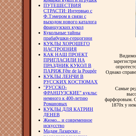
ПУТЕШЕСТВИЯ
СТРАСТИ: Интервью с
Ф.Тэмером в связи с
выходом нового каталога
французских кукол
Кукольные тайны
прабабушки-герцогини
КУКЛЫ ХОРОШЕГО
НАСТРОЕНИЯ
КАК НАШ ПРОЕКТ
Видимо,
ПРИГЛАСИЛИ НА
зарегистр
ПРАЗДНИК КУКОЛ В
опротест
ПАРИЖ Fête de la Poupée
Однако справе
КУКЛЫ ЛЕНЧИ В
РУССКИХ КОСТЮМАХ
"РУССКО-
Самые ре
ФРАНЦУЗСКИЕ" куклы:
высо
немного к 400-летию
фарфоровым. Са
Романовых
1870х у не
КУКЛЫ ДЛЯ КАТРИН
ДЕНЕВ
Жюмо... и современное
искусство
Мадам Лазарски -