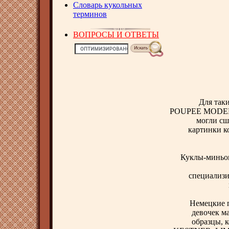
Словарь кукольных
терминов
ВОПРОСЫ И ОТВЕТЫ
Для так
POUPEE MODELE 
могли сш
картинки к
Куклы-миньон
специализи
Немецкие 
девочек м
образцы, 