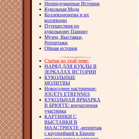
Непридуманные Истории
Кукольная Мода
Коллекционеры и их
коллекции
Путешествия по
кукольному Парижу
Музеи, Выставки,
Репортажи
Общая история
Статьи по этой теме:
НАРЯД ДЛЯ КУКЛЫ В
ЗЕРКАЛАХ ИСТОРИИ
КУКОЛЬНЫЕ
МОЛИТВЫ
Новогоднее настроение:
JOUETS ETRENNES
КУКОЛЬНАЯ ЯРМАРКА
В БРЮГГЕ: впечатления
участника
КАРТИНКИ С
ВЫСТАВКИ В
МААСТРИХТЕ -репортаж
с крупнейшей в Европе
ярмарки кукол и игрушек