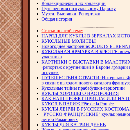
Коллекционеры и их коллекции
Путешествия по кукольному Парижу
Музеи, Выставки, Репортажи
Общая история
Статьи по этой теме:
НАРЯД ДЛЯ КУКЛЫ В ЗЕРКАЛАХ ИСТ
КУКОЛЬНЫЕ МОЛИТВЫ
Новогоднее настроение: JOUETS ETRENN
КУКОЛЬНАЯ ЯРМАРКА В БРЮГГЕ: впеча
участника
КАРТИНКИ С ВЫСТАВКИ В МААСТРИ
-репортаж с крупнейшей в Европе ярмарки 
игрушек
ПУТЕШЕСТВИЯ СТРАСТИ: Интервью с Ф
в связи с выходом нового каталога француз
Кукольные тайны прабабушки-герцогини
КУКЛЫ ХОРОШЕГО НАСТРОЕНИЯ
КАК НАШ ПРОЕКТ ПРИГЛАСИЛИ НА П
КУКОЛ В ПАРИЖ Fête de la Poupée
КУКЛЫ ЛЕНЧИ В РУССКИХ КОСТЮМА
"РУССКО-ФРАНЦУЗСКИЕ" куклы: немного
летию Романовых
КУКЛЫ ДЛЯ КАТРИН ДЕНЕВ
Жюмо... и современное искусство