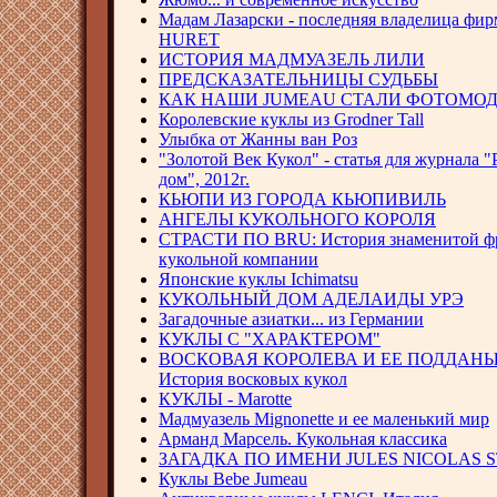
Мадам Лазарски - последняя владелица фи
HURET
ИСТОРИЯ МАДМУАЗЕЛЬ ЛИЛИ
ПРЕДСКАЗАТЕЛЬНИЦЫ СУДЬБЫ
КАК НАШИ JUMEAU СТАЛИ ФОТОМО
Королевские куклы из Grodner Tall
Улыбка от Жанны ван Роз
"Золотой Век Кукол" - статья для журнала
дом", 2012г.
КЬЮПИ ИЗ ГОРОДА КЬЮПИВИЛЬ
АНГЕЛЫ КУКОЛЬНОГО КОРОЛЯ
СТРАСТИ ПО BRU: История знаменитой ф
кукольной компании
Японские куклы Ichimatsu
КУКОЛЬНЫЙ ДОМ АДЕЛАИДЫ УРЭ
Загадочные азиатки... из Германии
КУКЛЫ С "ХАРАКТЕРОМ"
ВОСКОВАЯ КОРОЛЕВА И ЕЕ ПОДДАНЫ
История восковых кукол
КУКЛЫ - Marotte
Мадмуазель Mignonette и ее маленький мир
Арманд Марсель. Кукольная классика
ЗАГАДКА ПО ИМЕНИ JULES NICOLAS S
Куклы Bebe Jumeau