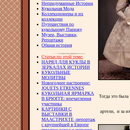
Непридуманные Истории
Кукольная Мода
Коллекционеры и их
коллекции
Путешествия по
кукольному Парижу
Музеи, Выставки,
Репортажи
Общая история
Статьи по этой теме:
НАРЯД ДЛЯ КУКЛЫ В
ЗЕРКАЛАХ ИСТОРИИ
КУКОЛЬНЫЕ
МОЛИТВЫ
Новогоднее настроение:
JOUETS ETRENNES
КУКОЛЬНАЯ ЯРМАРКА
Тогда это была
В БРЮГГЕ: впечатления
участника
КАРТИНКИ С
артели, и за 
ВЫСТАВКИ В
МААСТРИХТЕ -репортаж
с крупнейшей в Европе
ярмарки кукол и игрушек