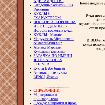
АДЕЛАИДЫ УРЭ
Более поздние 
Загадочные азиатки... из
Германии
КУКЛЫ С
Руки превр
"ХАРАКТЕРОМ"
выточе
ВОСКОВАЯ КОРОЛЕВА
отдаленно и на
И ЕЕ ПОДДАНЫЕ -
стали про
История восковых кукол
КУКЛЫ - Marotte
Мадмуазель Mignonette и
В 1830-е г
ее маленький мир
кукол исполь
Арманд Марсель.
вскор
Кукольная классика
ЗАГАДКА ПО ИМЕНИ
JULES NICOLAS
STEINER
Куклы Bebe Jumeau
Антикварные куклы
LENCI, Италия
СПРАВОЧНИК:
Маркировки и
производители
Одежда: выкройки и проч.