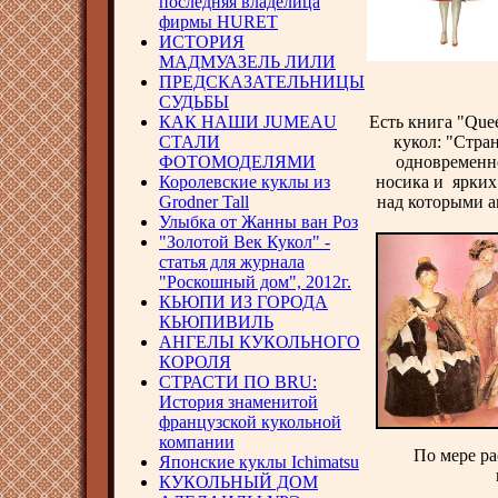
последняя владелица
фирмы HURET
ИСТОРИЯ
МАДМУАЗЕЛЬ ЛИЛИ
ПРЕДСКАЗАТЕЛЬНИЦЫ
СУДЬБЫ
КАК НАШИ JUMEAU
Есть книга "Quee
СТАЛИ
кукол: "Стра
ФОТОМОДЕЛЯМИ
одновременно
Королевские куклы из
носика и ярких
Grodner Tall
над которыми а
Улыбка от Жанны ван Роз
"Золотой Век Кукол" -
статья для журнала
"Роскошный дом", 2012г.
КЬЮПИ ИЗ ГОРОДА
КЬЮПИВИЛЬ
АНГЕЛЫ КУКОЛЬНОГО
КОРОЛЯ
СТРАСТИ ПО BRU:
История знаменитой
французской кукольной
компании
По мере р
Японские куклы Ichimatsu
КУКОЛЬНЫЙ ДОМ